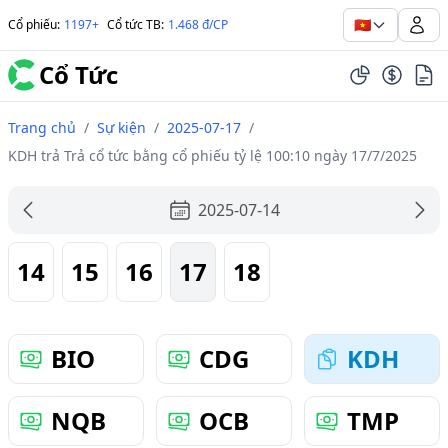
🇻🇳
Cổ phiếu
:
1197+
Cổ tức TB
:
1.468 đ/CP
Cổ Tức
Trang chủ
/
Sự kiện
/
2025-07-17
/
KDH trả Trả cổ tức bằng cổ phiếu tỷ lệ 100:10 ngày 17/7/2025
2025-07-14
14
15
16
17
18
BIO
CDG
KDH
NQB
OCB
TMP