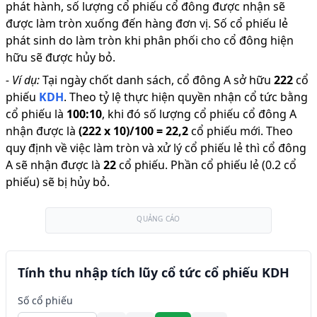
phát hành, số lượng cổ phiếu cổ đông được nhận sẽ
được làm tròn xuống đến hàng đơn vị. Số cổ phiếu lẻ
phát sinh do làm tròn khi phân phối cho cổ đông hiện
hữu sẽ được hủy bỏ.
-
Ví dụ:
Tại ngày chốt danh sách, cổ đông A sở hữu
222
cổ
phiếu
KDH
.
Theo tỷ lệ thực hiện quyền nhận cổ tức bằng
cổ phiếu là
100
:
10
,
khi đó số lượng cổ phiếu cổ đông A
nhận được là
(
222
x
10
)/
100
=
22,2
cổ phiếu mới
.
Theo
quy định về việc làm tròn và xử lý cổ phiếu lẻ thì cổ đông
A sẽ nhận được là
22
cổ phiếu
.
Phần cổ phiếu lẻ (0.2 cổ
phiếu) sẽ bị hủy bỏ.
QUẢNG CÁO
Tính thu nhập tích lũy cổ tức cổ phiếu KDH
Số cổ phiếu