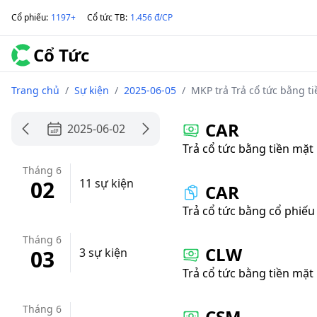
Cổ phiếu
:
1197+
Cổ tức TB
:
1.456 đ/CP
Cổ Tức
Trang chủ
/
Sự kiện
/
2025-06-05
/
MKP trả Trả cổ tức bằng ti
CAR
2025-06-02
Trả cổ tức bằng tiền mặt
Tháng 6
02
11 sự kiện
CAR
Trả cổ tức bằng cổ phiếu
Tháng 6
CLW
03
3 sự kiện
Trả cổ tức bằng tiền mặt
Tháng 6
CSM