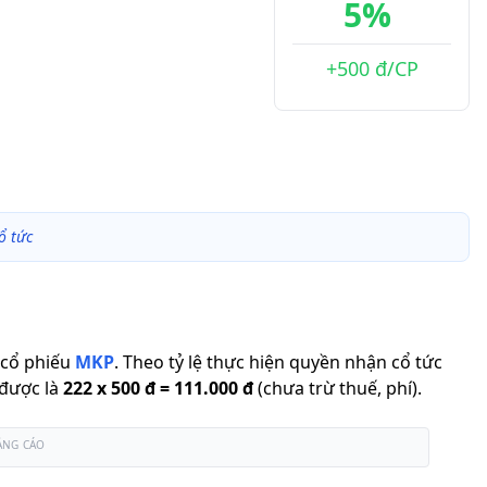
5%
+500 đ/CP
ổ tức
cổ phiếu
MKP
.
Theo tỷ lệ thực hiện quyền nhận cổ tức
 được là
222
x
500 đ
=
111.000 đ
(chưa trừ thuế, phí).
ẢNG CÁO