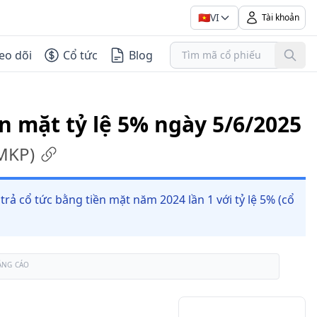
🇻🇳
VI
Tài khoản
eo dõi
Cổ tức
Blog
ền mặt tỷ lệ 5% ngày 5/6/2025
MKP
)
 cổ tức bằng tiền mặt năm 2024 lần 1 với tỷ lệ 5% (cổ
ẢNG CÁO