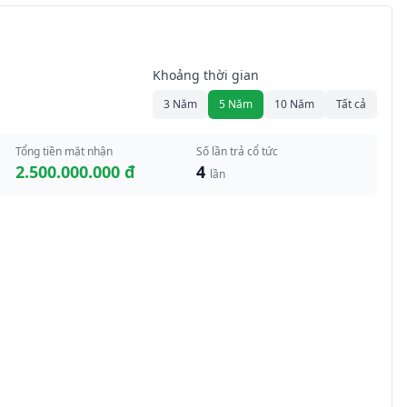
Khoảng thời gian
3 Năm
5 Năm
10 Năm
Tất cả
Tổng tiền mặt nhận
Số lần trả cổ tức
2.500.000.000 đ
4
lần