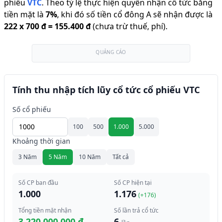
phiếu
VTC
.
Theo tỷ lệ thực hiện quyền nhận cổ tức bằng
tiền mặt là
7
%
,
khi đó số tiền cổ đông A sẽ nhận được là
222
x
700 đ
=
155.400 đ
(chưa trừ thuế, phí).
QUẢNG CÁO
Tính thu nhập tích lũy cổ tức cổ phiếu VTC
Số cổ phiếu
100
500
1.000
5.000
Khoảng thời gian
3 Năm
5 Năm
10 Năm
Tất cả
Số CP ban đầu
Số CP hiện tại
1.000
1.176
(+
176
)
Tổng tiền mặt nhận
Số lần trả cổ tức
3.220.000.000 đ
6