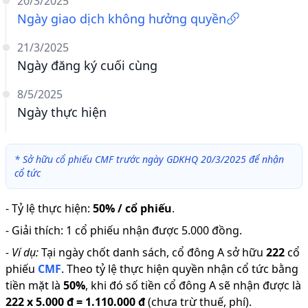
20/3/2025
Ngày giao dịch không hưởng quyền
21/3/2025
Ngày đăng ký cuối cùng
8/5/2025
Ngày thực hiện
*
Sở hữu cổ phiếu CMF trước ngày GDKHQ 20/3/2025 để nhận
cổ tức
-
Tỷ lệ thực hiện
:
50% / cổ phiếu
.
-
Giải thích
:
1 cổ phiếu nhận được 5.000 đồng.
-
Ví dụ:
Tại ngày chốt danh sách, cổ đông A sở hữu
222
cổ
phiếu
CMF
.
Theo tỷ lệ thực hiện quyền nhận cổ tức bằng
tiền mặt là
50
%
,
khi đó số tiền cổ đông A sẽ nhận được là
222
x
5.000 đ
=
1.110.000 đ
(chưa trừ thuế, phí).