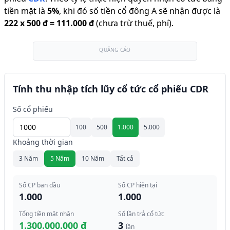
tiền mặt là
5
%
,
khi đó số tiền cổ đông A sẽ nhận được là
222
x
500 đ
=
111.000 đ
(chưa trừ thuế, phí).
QUẢNG CÁO
Tính thu nhập tích lũy cổ tức cổ phiếu CDR
Số cổ phiếu
100
500
1.000
5.000
Khoảng thời gian
3 Năm
5 Năm
10 Năm
Tất cả
Số CP ban đầu
Số CP hiện tại
1.000
1.000
Tổng tiền mặt nhận
Số lần trả cổ tức
1.300.000.000 đ
3
lần