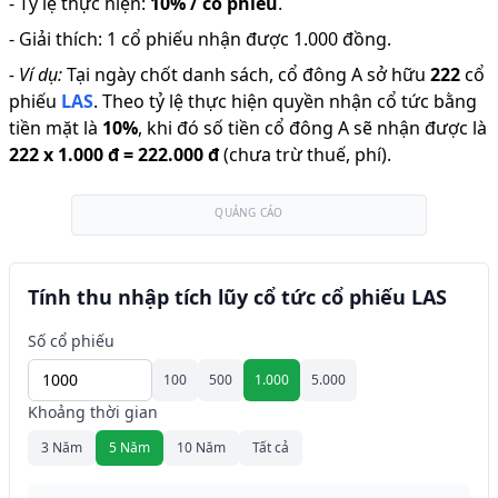
-
Tỷ lệ thực hiện
:
10% / cổ phiếu
.
-
Giải thích
:
1 cổ phiếu nhận được 1.000 đồng.
-
Ví dụ:
Tại ngày chốt danh sách, cổ đông A sở hữu
222
cổ
phiếu
LAS
.
Theo tỷ lệ thực hiện quyền nhận cổ tức bằng
tiền mặt là
10
%
,
khi đó số tiền cổ đông A sẽ nhận được là
222
x
1.000 đ
=
222.000 đ
(chưa trừ thuế, phí).
QUẢNG CÁO
Tính thu nhập tích lũy cổ tức cổ phiếu LAS
Số cổ phiếu
100
500
1.000
5.000
Khoảng thời gian
3 Năm
5 Năm
10 Năm
Tất cả