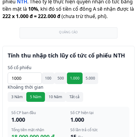
phiếu
NTH
.
Theo tỷ lệ thực hiện quyền nhận cổ tức bằng
tiền mặt là
10
%
,
khi đó số tiền cổ đông A sẽ nhận được là
222
x
1.000 đ
=
222.000 đ
(chưa trừ thuế, phí).
QUẢNG CÁO
Tính thu nhập tích lũy cổ tức cổ phiếu NTH
Số cổ phiếu
100
500
1.000
5.000
Khoảng thời gian
3 Năm
5 Năm
10 Năm
Tất cả
Số CP ban đầu
Số CP hiện tại
1.000
1.000
Tổng tiền mặt nhận
Số lần trả cổ tức
18.000.000.000 đ
15