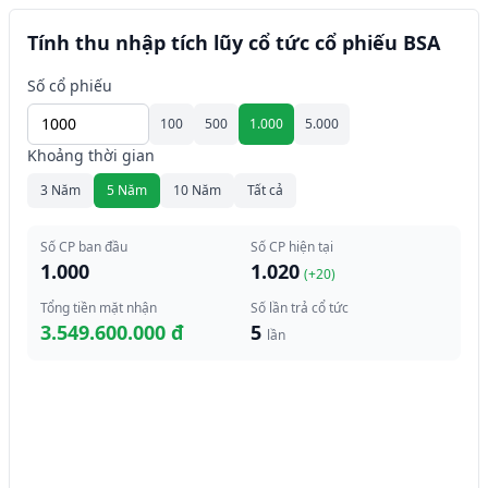
Tính thu nhập tích lũy cổ tức cổ phiếu BSA
Số cổ phiếu
100
500
1.000
5.000
Khoảng thời gian
3 Năm
5 Năm
10 Năm
Tất cả
Số CP ban đầu
Số CP hiện tại
1.000
1.020
(+
20
)
Tổng tiền mặt nhận
Số lần trả cổ tức
3.549.600.000 đ
5
lần