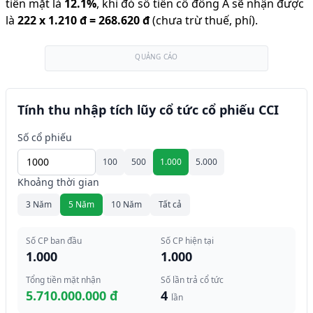
tiền mặt là
12.1
%
,
khi đó số tiền cổ đông A sẽ nhận được
là
222
x
1.210 đ
=
268.620 đ
(chưa trừ thuế, phí).
QUẢNG CÁO
Tính thu nhập tích lũy cổ tức cổ phiếu CCI
Số cổ phiếu
100
500
1.000
5.000
Khoảng thời gian
3 Năm
5 Năm
10 Năm
Tất cả
Số CP ban đầu
Số CP hiện tại
1.000
1.000
Tổng tiền mặt nhận
Số lần trả cổ tức
5.710.000.000 đ
4
lần