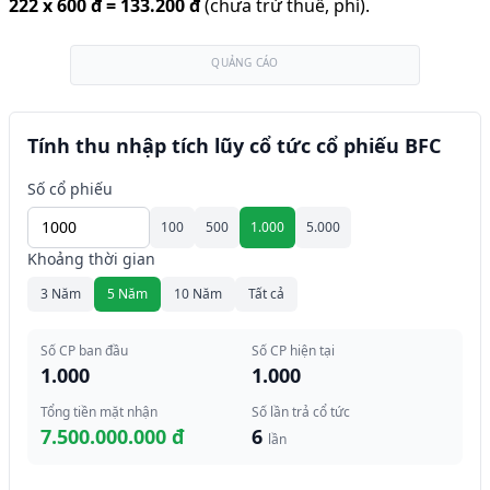
222
x
600 đ
=
133.200 đ
(chưa trừ thuế, phí).
QUẢNG CÁO
Tính thu nhập tích lũy cổ tức cổ phiếu BFC
Số cổ phiếu
100
500
1.000
5.000
Khoảng thời gian
3 Năm
5 Năm
10 Năm
Tất cả
Số CP ban đầu
Số CP hiện tại
1.000
1.000
Tổng tiền mặt nhận
Số lần trả cổ tức
7.500.000.000 đ
6
lần