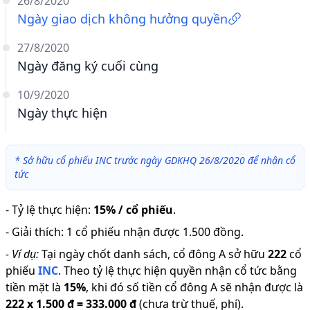
26/8/2020
Ngày giao dịch không hưởng quyền
27/8/2020
Ngày đăng ký cuối cùng
10/9/2020
Ngày thực hiện
*
Sở hữu cổ phiếu INC trước ngày GDKHQ 26/8/2020 để nhận cổ
tức
-
Tỷ lệ thực hiện
:
15% / cổ phiếu
.
-
Giải thích
:
1 cổ phiếu nhận được 1.500 đồng.
-
Ví dụ:
Tại ngày chốt danh sách, cổ đông A sở hữu
222
cổ
phiếu
INC
.
Theo tỷ lệ thực hiện quyền nhận cổ tức bằng
tiền mặt là
15
%
,
khi đó số tiền cổ đông A sẽ nhận được là
222
x
1.500 đ
=
333.000 đ
(chưa trừ thuế, phí).