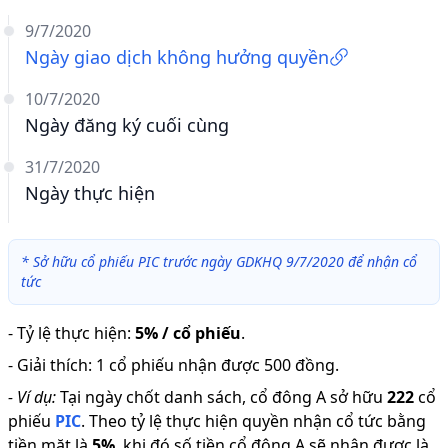
9/7/2020
Ngày giao dịch không hưởng quyền
10/7/2020
Ngày đăng ký cuối cùng
31/7/2020
Ngày thực hiện
*
Sở hữu cổ phiếu PIC trước ngày GDKHQ 9/7/2020 để nhận cổ
tức
-
Tỷ lệ thực hiện
:
5% / cổ phiếu
.
-
Giải thích
:
1 cổ phiếu nhận được 500 đồng.
-
Ví dụ:
Tại ngày chốt danh sách, cổ đông A sở hữu
222
cổ
phiếu
PIC
.
Theo tỷ lệ thực hiện quyền nhận cổ tức bằng
tiền mặt là
5
%
,
khi đó số tiền cổ đông A sẽ nhận được là