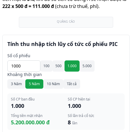
222
x
500 đ
=
111.000 đ
(chưa trừ thuế, phí).
QUẢNG CÁO
Tính thu nhập tích lũy cổ tức cổ phiếu PIC
Số cổ phiếu
100
500
1.000
5.000
Khoảng thời gian
3 Năm
5 Năm
10 Năm
Tất cả
Số CP ban đầu
Số CP hiện tại
1.000
1.000
Tổng tiền mặt nhận
Số lần trả cổ tức
5.200.000.000 đ
8
lần