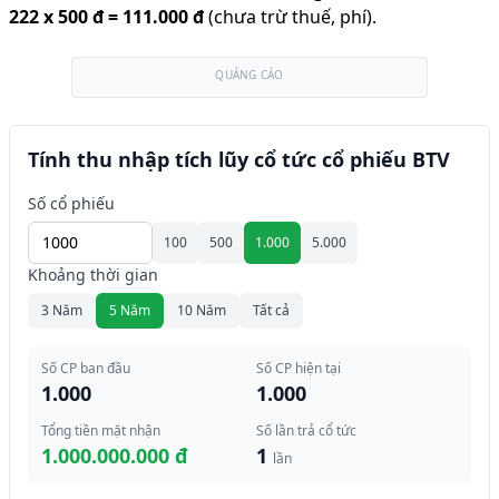
222
x
500 đ
=
111.000 đ
(chưa trừ thuế, phí).
QUẢNG CÁO
Tính thu nhập tích lũy cổ tức cổ phiếu BTV
Số cổ phiếu
100
500
1.000
5.000
Khoảng thời gian
3 Năm
5 Năm
10 Năm
Tất cả
Số CP ban đầu
Số CP hiện tại
1.000
1.000
Tổng tiền mặt nhận
Số lần trả cổ tức
1.000.000.000 đ
1
lần