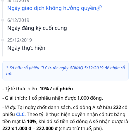
5/12/2019
Ngày giao dịch không hưởng quyền
6/12/2019
Ngày đăng ký cuối cùng
25/12/2019
Ngày thực hiện
*
Sở hữu cổ phiếu CLC trước ngày GDKHQ 5/12/2019 để nhận cổ
tức
-
Tỷ lệ thực hiện
:
10% / cổ phiếu
.
-
Giải thích
:
1 cổ phiếu nhận được 1.000 đồng.
-
Ví dụ:
Tại ngày chốt danh sách, cổ đông A sở hữu
222
cổ
phiếu
CLC
.
Theo tỷ lệ thực hiện quyền nhận cổ tức bằng
tiền mặt là
10
%
,
khi đó số tiền cổ đông A sẽ nhận được là
222
x
1.000 đ
=
222.000 đ
(chưa trừ thuế, phí).