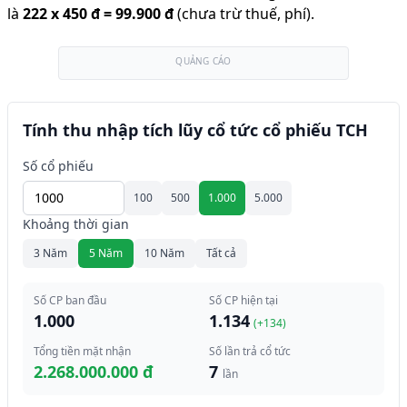
là
222
x
450 đ
=
99.900 đ
(chưa trừ thuế, phí).
QUẢNG CÁO
Tính thu nhập tích lũy cổ tức cổ phiếu TCH
Số cổ phiếu
100
500
1.000
5.000
Khoảng thời gian
3 Năm
5 Năm
10 Năm
Tất cả
Số CP ban đầu
Số CP hiện tại
1.000
1.134
(+
134
)
Tổng tiền mặt nhận
Số lần trả cổ tức
2.268.000.000 đ
7
lần