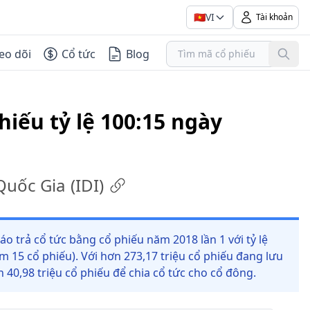
🇻🇳
VI
Tài khoản
eo dõi
Cổ tức
Blog
hiếu tỷ lệ 100:15 ngày
Quốc Gia
(
IDI
)
áo trả cổ tức bằng cổ phiếu năm 2018 lần 1 với tỷ lệ
 15 cổ phiếu). Với hơn 273,17 triệu cổ phiếu đang lưu
40,98 triệu cổ phiếu để chia cổ tức cho cổ đông.