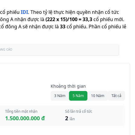
cổ phiếu
IDI
.
Theo tỷ lệ thực hiện quyền nhận cổ tức
đông A nhận được là
(
222
x
15
)/
100
=
33,3
cổ phiếu mới
.
ì cổ đông A sẽ nhận được là
33
cổ phiếu
.
Phần cổ phiếu lẻ
ẢNG CÁO
Khoảng thời gian
3 Năm
5 Năm
10 Năm
Tất cả
Tổng tiền mặt nhận
Số lần trả cổ tức
1.500.000.000 đ
2
lần