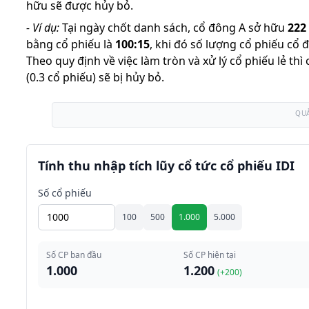
hữu sẽ được hủy bỏ.
-
Ví dụ:
Tại ngày chốt danh sách, cổ đông A sở hữu
222
bằng cổ phiếu là
100
:
15
,
khi đó số lượng cổ phiếu cổ 
Theo quy định về việc làm tròn và xử lý cổ phiếu lẻ th
(0.3 cổ phiếu) sẽ bị hủy bỏ.
QU
Tính thu nhập tích lũy cổ tức cổ phiếu IDI
Số cổ phiếu
100
500
1.000
5.000
Số CP ban đầu
Số CP hiện tại
1.000
1.200
(+
200
)