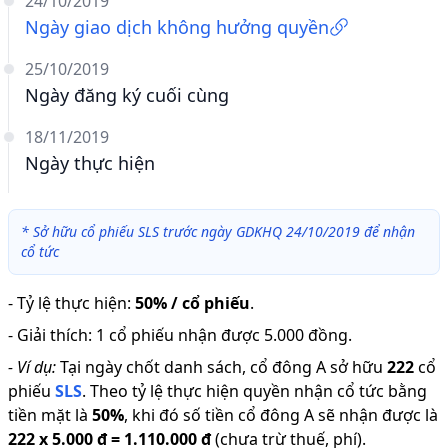
24/10/2019
Ngày giao dịch không hưởng quyền
25/10/2019
Ngày đăng ký cuối cùng
18/11/2019
Ngày thực hiện
*
Sở hữu cổ phiếu SLS trước ngày GDKHQ 24/10/2019 để nhận
cổ tức
-
Tỷ lệ thực hiện
:
50% / cổ phiếu
.
-
Giải thích
:
1 cổ phiếu nhận được 5.000 đồng.
-
Ví dụ:
Tại ngày chốt danh sách, cổ đông A sở hữu
222
cổ
phiếu
SLS
.
Theo tỷ lệ thực hiện quyền nhận cổ tức bằng
tiền mặt là
50
%
,
khi đó số tiền cổ đông A sẽ nhận được là
222
x
5.000 đ
=
1.110.000 đ
(chưa trừ thuế, phí).