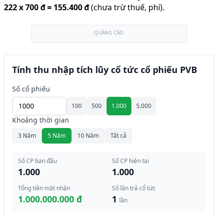
222
x
700 đ
=
155.400 đ
(chưa trừ thuế, phí).
QUẢNG CÁO
Tính thu nhập tích lũy cổ tức cổ phiếu PVB
Số cổ phiếu
100
500
1.000
5.000
Khoảng thời gian
3 Năm
5 Năm
10 Năm
Tất cả
Số CP ban đầu
Số CP hiện tại
1.000
1.000
Tổng tiền mặt nhận
Số lần trả cổ tức
1.000.000.000 đ
1
lần