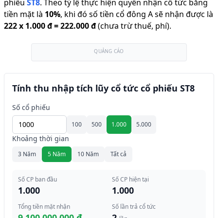
phiếu
ST8
.
Theo tỷ lệ thực hiện quyền nhận cổ tức bằng
tiền mặt là
10
%
,
khi đó số tiền cổ đông A sẽ nhận được là
222
x
1.000 đ
=
222.000 đ
(chưa trừ thuế, phí).
QUẢNG CÁO
Tính thu nhập tích lũy cổ tức cổ phiếu ST8
Số cổ phiếu
100
500
1.000
5.000
Khoảng thời gian
3 Năm
5 Năm
10 Năm
Tất cả
Số CP ban đầu
Số CP hiện tại
1.000
1.000
Tổng tiền mặt nhận
Số lần trả cổ tức
9.100.000.000 đ
2