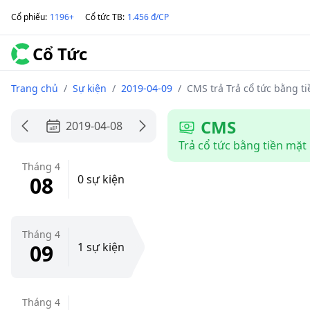
Cổ phiếu
:
1196+
Cổ tức TB
:
1.456 đ/CP
Cổ Tức
Trang chủ
/
Sự kiện
/
2019-04-09
/
CMS trả Trả cổ tức bằng ti
CMS
2019-04-08
Trả cổ tức bằng tiền mặt
Tháng 4
08
0 sự kiện
Tháng 4
09
1 sự kiện
Tháng 4