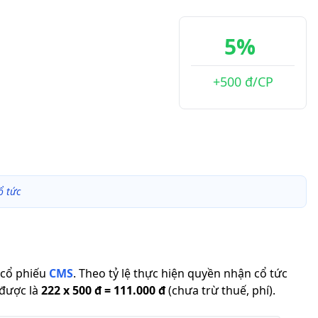
5%
+500 đ/CP
ổ tức
cổ phiếu
CMS
.
Theo tỷ lệ thực hiện quyền nhận cổ tức
 được là
222
x
500 đ
=
111.000 đ
(chưa trừ thuế, phí).