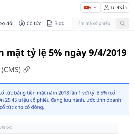
🇻🇳
VI
Tài khoản
eo dõi
Cổ tức
Blog
n mặt tỷ lệ 5% ngày 9/4/2019
(
CMS
)
tức bằng tiền mặt năm 2018 lần 1 với tỷ lệ 5% (cổ
n 25,45 triệu cổ phiếu đang lưu hành, ước tính doanh
 cổ tức cho cổ đông.
ẢNG CÁO