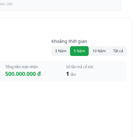
ẢNG CÁO
Khoảng thời gian
3 Năm
5 Năm
10 Năm
Tất cả
Tổng tiền mặt nhận
Số lần trả cổ tức
500.000.000 đ
1
lần