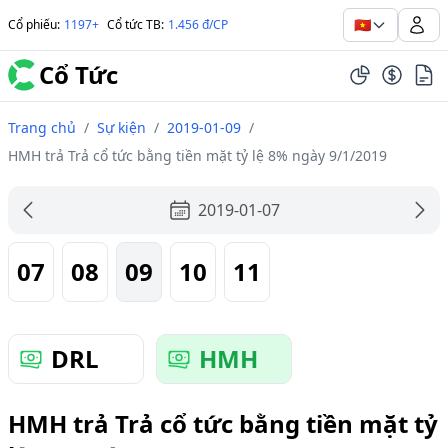
🇻🇳
Cổ phiếu
:
1197+
Cổ tức TB
:
1.456 đ/CP
Cổ Tức
Trang chủ
/
Sự kiện
/
2019-01-09
/
HMH trả Trả cổ tức bằng tiền mặt tỷ lệ 8% ngày 9/1/2019
2019-01-07
07
08
09
10
11
DRL
HMH
HMH trả Trả cổ tức bằng tiền mặt tỷ