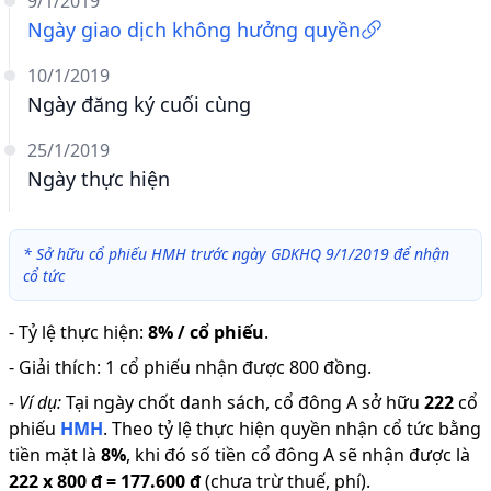
9/1/2019
Ngày giao dịch không hưởng quyền
10/1/2019
Ngày đăng ký cuối cùng
25/1/2019
Ngày thực hiện
*
Sở hữu cổ phiếu HMH trước ngày GDKHQ 9/1/2019 để nhận
cổ tức
-
Tỷ lệ thực hiện
:
8% / cổ phiếu
.
-
Giải thích
:
1 cổ phiếu nhận được 800 đồng.
-
Ví dụ:
Tại ngày chốt danh sách, cổ đông A sở hữu
222
cổ
phiếu
HMH
.
Theo tỷ lệ thực hiện quyền nhận cổ tức bằng
tiền mặt là
8
%
,
khi đó số tiền cổ đông A sẽ nhận được là
222
x
800 đ
=
177.600 đ
(chưa trừ thuế, phí).