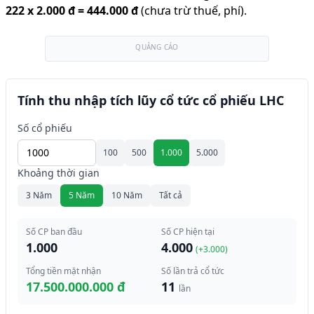
222
x
2.000 đ
=
444.000 đ
(chưa trừ thuế, phí).
QUẢNG CÁO
Tính thu nhập tích lũy cổ tức cổ phiếu LHC
Số cổ phiếu
100
500
1.000
5.000
Khoảng thời gian
3 Năm
5 Năm
10 Năm
Tất cả
Số CP ban đầu
Số CP hiện tại
1.000
4.000
(+
3.000
)
Tổng tiền mặt nhận
Số lần trả cổ tức
17.500.000.000 đ
11
lần