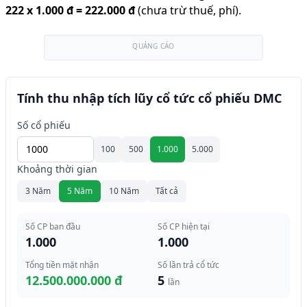
222
x
1.000 đ
=
222.000 đ
(chưa trừ thuế, phí).
QUẢNG CÁO
Tính thu nhập tích lũy cổ tức cổ phiếu DMC
Số cổ phiếu
100
500
1.000
5.000
Khoảng thời gian
3 Năm
5 Năm
10 Năm
Tất cả
Số CP ban đầu
Số CP hiện tại
1.000
1.000
Tổng tiền mặt nhận
Số lần trả cổ tức
12.500.000.000 đ
5
lần