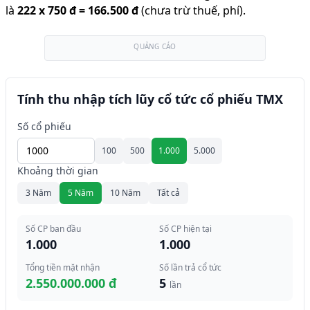
là
222
x
750 đ
=
166.500 đ
(chưa trừ thuế, phí).
QUẢNG CÁO
Tính thu nhập tích lũy cổ tức cổ phiếu TMX
Số cổ phiếu
100
500
1.000
5.000
Khoảng thời gian
3 Năm
5 Năm
10 Năm
Tất cả
Số CP ban đầu
Số CP hiện tại
1.000
1.000
Tổng tiền mặt nhận
Số lần trả cổ tức
2.550.000.000 đ
5
lần