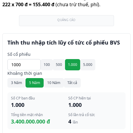
222
x
700 đ
=
155.400 đ
(chưa trừ thuế, phí).
QUẢNG CÁO
Tính thu nhập tích lũy cổ tức cổ phiếu BVS
Số cổ phiếu
100
500
1.000
5.000
Khoảng thời gian
3 Năm
5 Năm
10 Năm
Tất cả
Số CP ban đầu
Số CP hiện tại
1.000
1.000
Tổng tiền mặt nhận
Số lần trả cổ tức
3.400.000.000 đ
4
lần