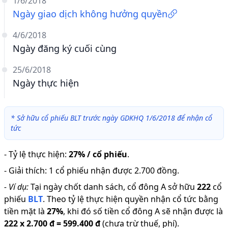
1/6/2018
Ngày giao dịch không hưởng quyền
4/6/2018
Ngày đăng ký cuối cùng
25/6/2018
Ngày thực hiện
*
Sở hữu cổ phiếu BLT trước ngày GDKHQ 1/6/2018 để nhận cổ
tức
-
Tỷ lệ thực hiện
:
27% / cổ phiếu
.
-
Giải thích
:
1 cổ phiếu nhận được 2.700 đồng.
-
Ví dụ:
Tại ngày chốt danh sách, cổ đông A sở hữu
222
cổ
phiếu
BLT
.
Theo tỷ lệ thực hiện quyền nhận cổ tức bằng
tiền mặt là
27
%
,
khi đó số tiền cổ đông A sẽ nhận được là
222
x
2.700 đ
=
599.400 đ
(chưa trừ thuế, phí).