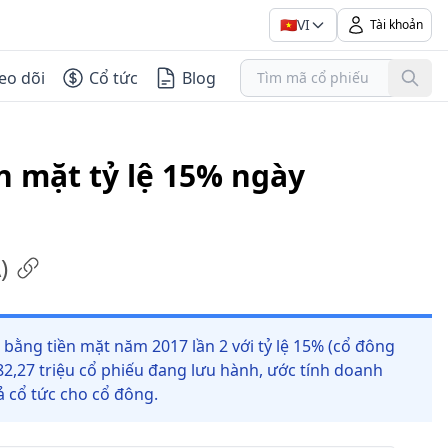
🇻🇳
VI
Tài khoản
eo dõi
Cổ tức
Blog
ền mặt tỷ lệ 15% ngày
A
)
bằng tiền mặt năm 2017 lần 2 với tỷ lệ 15% (cổ đông
82,27 triệu cổ phiếu đang lưu hành, ước tính doanh
ả cổ tức cho cổ đông.