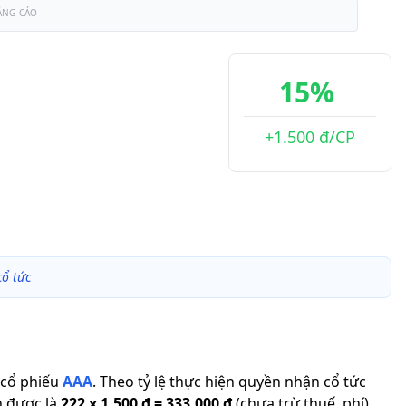
ẢNG CÁO
15%
+1.500 đ/CP
ổ tức
cổ phiếu
AAA
.
Theo tỷ lệ thực hiện quyền nhận cổ tức
n được là
222
x
1.500 đ
=
333.000 đ
(chưa trừ thuế, phí).