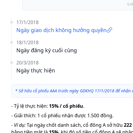
QU
17/1/2018
Ngày giao dịch không hưởng quyền
18/1/2018
Ngày đăng ký cuối cùng
20/3/2018
Ngày thực hiện
*
Sở hữu cổ phiếu AAA trước ngày GDKHQ 17/1/2018 để nhận c
-
Tỷ lệ thực hiện
:
15% / cổ phiếu
.
-
Giải thích
:
1 cổ phiếu nhận được 1.500 đồng.
-
Ví dụ:
Tại ngày chốt danh sách, cổ đông A sở hữu
222
bằng tiền mặt là
15
%
,
khi đó số tiền cổ đông A sẽ nhậ