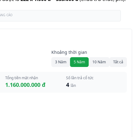
ẢNG CÁO
Khoảng thời gian
3 Năm
5 Năm
10 Năm
Tất cả
Tổng tiền mặt nhận
Số lần trả cổ tức
1.160.000.000 đ
4
lần