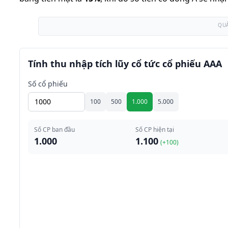
QU
Tính thu nhập tích lũy cổ tức cổ phiếu AAA
Số cổ phiếu
100
500
1.000
5.000
Số CP ban đầu
Số CP hiện tại
1.000
1.100
(+
100
)