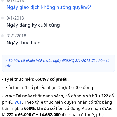
8/1/2018
Ngày giao dịch không hưởng quyền
9/1/2018
Ngày đăng ký cuối cùng
31/1/2018
Ngày thực hiện
*
Sở hữu cổ phiếu VCF trước ngày GDKHQ 8/1/2018 để nhận cổ
tức
-
Tỷ lệ thực hiện
:
660% / cổ phiếu
.
-
Giải thích
:
1 cổ phiếu nhận được 66.000 đồng.
-
Ví dụ:
Tại ngày chốt danh sách, cổ đông A sở hữu
222
cổ
phiếu
VCF
.
Theo tỷ lệ thực hiện quyền nhận cổ tức bằng
tiền mặt là
660
%
,
khi đó số tiền cổ đông A sẽ nhận được
là
222
x
66.000 đ
=
14.652.000 đ
(chưa trừ thuế, phí).