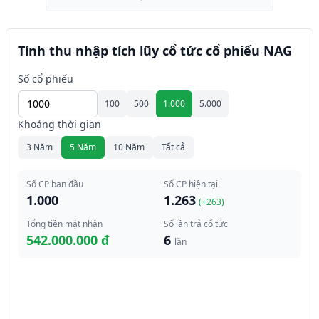
Tính thu nhập tích lũy cổ tức cổ phiếu NAG
Số cổ phiếu
100
500
1.000
5.000
Khoảng thời gian
3 Năm
5 Năm
10 Năm
Tất cả
Số CP ban đầu
Số CP hiện tại
1.000
1.263
(+
263
)
Tổng tiền mặt nhận
Số lần trả cổ tức
542.000.000 đ
6
lần