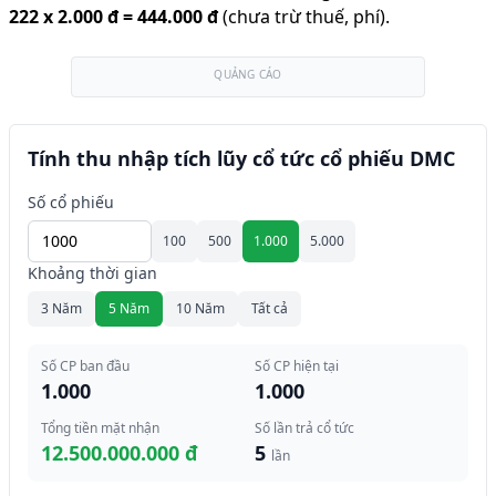
222
x
2.000 đ
=
444.000 đ
(chưa trừ thuế, phí).
QUẢNG CÁO
Tính thu nhập tích lũy cổ tức cổ phiếu DMC
Số cổ phiếu
100
500
1.000
5.000
Khoảng thời gian
3 Năm
5 Năm
10 Năm
Tất cả
Số CP ban đầu
Số CP hiện tại
1.000
1.000
Tổng tiền mặt nhận
Số lần trả cổ tức
12.500.000.000 đ
5
lần