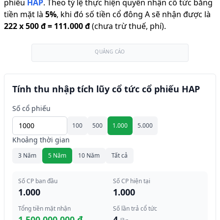
phiếu
HAP
.
Theo tỷ lệ thực hiện quyền nhận cổ tức bằng
tiền mặt là
5
%
,
khi đó số tiền cổ đông A sẽ nhận được là
222
x
500 đ
=
111.000 đ
(chưa trừ thuế, phí).
QUẢNG CÁO
Tính thu nhập tích lũy cổ tức cổ phiếu HAP
Số cổ phiếu
100
500
1.000
5.000
Khoảng thời gian
3 Năm
5 Năm
10 Năm
Tất cả
Số CP ban đầu
Số CP hiện tại
1.000
1.000
Tổng tiền mặt nhận
Số lần trả cổ tức
1.500.000.000 đ
4