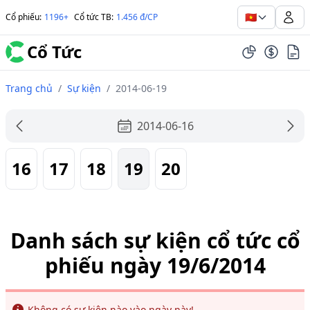
🇻🇳
Cổ phiếu
:
1196+
Cổ tức TB
:
1.456 đ/CP
Cổ Tức
Trang chủ
/
Sự kiện
/
2014-06-19
2014-06-16
16
17
18
19
20
Danh sách sự kiện cổ tức cổ
phiếu ngày 19/6/2014
Info
Không có sự kiện nào vào ngày này!