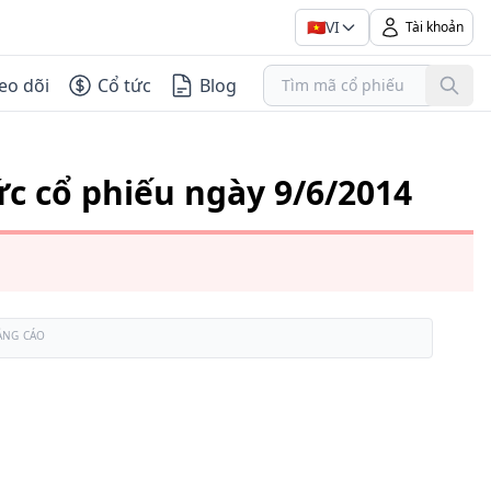
🇻🇳
VI
Tài khoản
eo dõi
Cổ tức
Blog
ức cổ phiếu ngày 9/6/2014
ẢNG CÁO