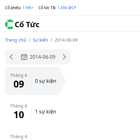
Cổ phiếu
:
1196+
Cổ tức TB
:
1.456 đ/CP
Cổ Tức
Trang chủ
/
Sự kiện
/
2014-06-09
2014-06-09
Tháng 6
09
0 sự kiện
Tháng 6
10
1 sự kiện
Tháng 6