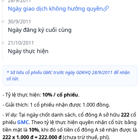
28/9/2011
Ngày giao dịch không hưởng quyền
30/9/2011
Ngày đăng ký cuối cùng
21/10/2011
Ngày thực hiện
*
Sở hữu cổ phiếu GMC trước ngày GDKHQ 28/9/2011 để nhận
cổ tức
-
Tỷ lệ thực hiện
:
10% / cổ phiếu
.
-
Giải thích
:
1 cổ phiếu nhận được 1.000 đồng.
-
Ví dụ:
Tại ngày chốt danh sách, cổ đông A sở hữu
222
cổ
phiếu
GMC
.
Theo tỷ lệ thực hiện quyền nhận cổ tức bằng
tiền mặt là
10
%
,
khi đó số tiền cổ đông A sẽ nhận được là
222
x
1.000 đ
=
222.000 đ
(chưa trừ thuế, phí).