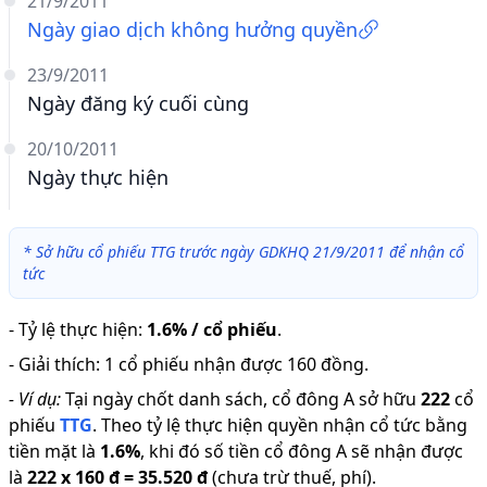
21/9/2011
Ngày giao dịch không hưởng quyền
23/9/2011
Ngày đăng ký cuối cùng
20/10/2011
Ngày thực hiện
*
Sở hữu cổ phiếu TTG trước ngày GDKHQ 21/9/2011 để nhận cổ
tức
-
Tỷ lệ thực hiện
:
1.6% / cổ phiếu
.
-
Giải thích
:
1 cổ phiếu nhận được 160 đồng.
-
Ví dụ:
Tại ngày chốt danh sách, cổ đông A sở hữu
222
cổ
phiếu
TTG
.
Theo tỷ lệ thực hiện quyền nhận cổ tức bằng
tiền mặt là
1.6
%
,
khi đó số tiền cổ đông A sẽ nhận được
là
222
x
160 đ
=
35.520 đ
(chưa trừ thuế, phí).