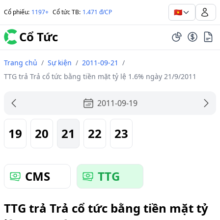
🇻🇳
Cổ phiếu
:
1197+
Cổ tức TB
:
1.471 đ/CP
Cổ Tức
Trang chủ
/
Sự kiện
/
2011-09-21
/
TTG trả Trả cổ tức bằng tiền mặt tỷ lệ 1.6% ngày 21/9/2011
2011-09-19
19
20
21
22
23
CMS
TTG
TTG trả Trả cổ tức bằng tiền mặt tỷ