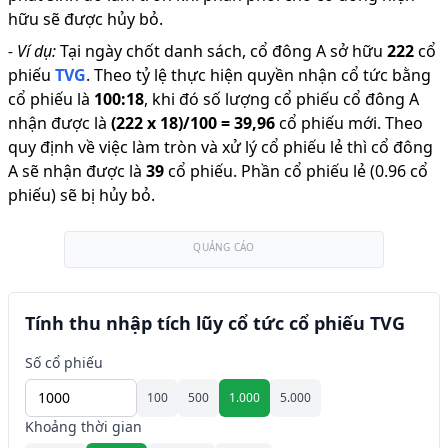
hữu sẽ được hủy bỏ.
-
Ví dụ:
Tại ngày chốt danh sách, cổ đông A sở hữu
222
cổ
phiếu
TVG
.
Theo tỷ lệ thực hiện quyền nhận cổ tức bằng
cổ phiếu là
100
:
18
,
khi đó số lượng cổ phiếu cổ đông A
nhận được là
(
222
x
18
)/
100
=
39,96
cổ phiếu mới
.
Theo
quy định về việc làm tròn và xử lý cổ phiếu lẻ thì cổ đông
A sẽ nhận được là
39
cổ phiếu
.
Phần cổ phiếu lẻ (0.96 cổ
phiếu) sẽ bị hủy bỏ.
QUẢNG CÁO
Tính thu nhập tích lũy cổ tức cổ phiếu TVG
Số cổ phiếu
100
500
1.000
5.000
Khoảng thời gian