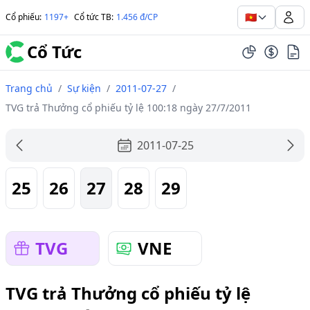
🇻🇳
Cổ phiếu
:
1197+
Cổ tức TB
:
1.456 đ/CP
Cổ Tức
Trang chủ
/
Sự kiện
/
2011-07-27
/
TVG trả Thưởng cổ phiếu tỷ lệ 100:18 ngày 27/7/2011
2011-07-25
25
26
27
28
29
TVG
VNE
TVG trả Thưởng cổ phiếu tỷ lệ