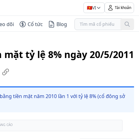
🇻🇳
VI
Tài khoản
eo dõi
Cổ tức
Blog
n mặt tỷ lệ 8% ngày 20/5/2011
 bằng tiền mặt năm 2010 lần 1 với tỷ lệ 8% (cổ đông sở
ẢNG CÁO