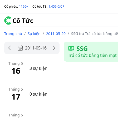
Cổ phiếu
:
1196+
Cổ tức TB
:
1.456 đ/CP
Cổ Tức
Trang chủ
/
Sự kiện
/
2011-05-20
/
SSG trả Trả cổ tức bằng ti
SSG
2011-05-16
Trả cổ tức bằng tiền mặt
Tháng 5
16
3 sự kiện
Tháng 5
17
0 sự kiện
Tháng 5