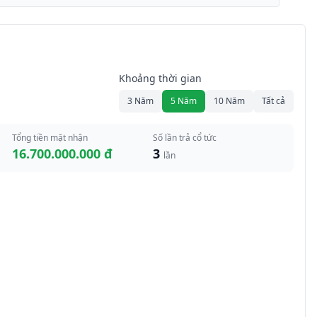
Khoảng thời gian
3 Năm
5 Năm
10 Năm
Tất cả
Tổng tiền mặt nhận
Số lần trả cổ tức
16.700.000.000 đ
3
lần