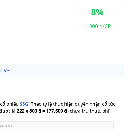
8%
+800 đ/CP
ổ tức
cổ phiếu
SSG
.
Theo tỷ lệ thực hiện quyền nhận cổ tức
 được là
222
x
800 đ
=
177.600 đ
(chưa trừ thuế, phí).
ẢNG CÁO