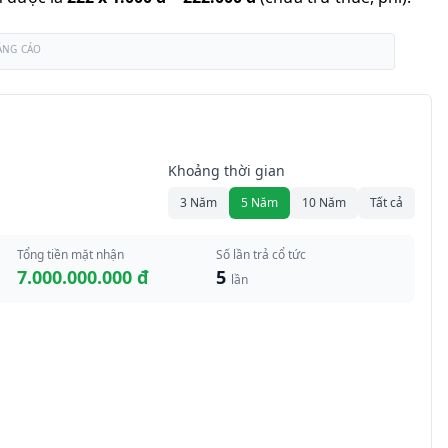
ẢNG CÁO
Khoảng thời gian
3 Năm
5 Năm
10 Năm
Tất cả
Tổng tiền mặt nhận
Số lần trả cổ tức
7.000.000.000 đ
5
lần