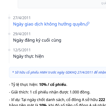
QU
27/4/2011
Ngày giao dịch không hưởng quyền
29/4/2011
Ngày đăng ký cuối cùng
12/5/2011
Ngày thực hiện
*
Sở hữu cổ phiếu HMH trước ngày GDKHQ 27/4/2011 để nhận 
-
Tỷ lệ thực hiện
:
10% / cổ phiếu
.
-
Giải thích
:
1 cổ phiếu nhận được 1.000 đồng.
-
Ví dụ:
Tại ngày chốt danh sách, cổ đông A sở hữu
222
bằng tiền mặt là
10
%
,
khi đó số tiền cổ đông A sẽ nhậ