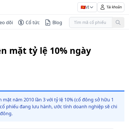
🇻🇳
VI
Tài khoản
eo dõi
Cổ tức
Blog
ền mặt tỷ lệ 10% ngày
 mặt năm 2010 lần 3 với tỷ lệ 10% (cổ đông sở hữu 1
 cổ phiếu đang lưu hành, ước tính doanh nghiệp sẽ chi
 đông.