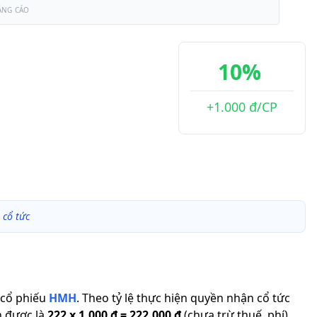
ẢNG CÁO
10%
+1.000 đ/CP
cổ tức
cổ phiếu
HMH
.
Theo tỷ lệ thực hiện quyền nhận cổ tức
n được là
222
x
1.000 đ
=
222.000 đ
(chưa trừ thuế, phí).