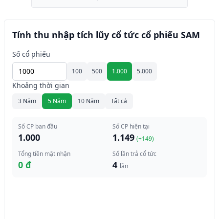
Tính thu nhập tích lũy cổ tức cổ phiếu SAM
Số cổ phiếu
100
500
1.000
5.000
Khoảng thời gian
3 Năm
5 Năm
10 Năm
Tất cả
Số CP ban đầu
Số CP hiện tại
1.000
1.149
(+
149
)
Tổng tiền mặt nhận
Số lần trả cổ tức
0 đ
4
lần