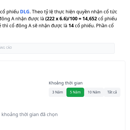
cổ phiếu
DLG
.
Theo tỷ lệ thực hiện quyền nhận cổ tức
 đông A nhận được là
(
222
x
6.6
)/
100
=
14,652
cổ phiếu
lẻ thì cổ đông A sẽ nhận được là
14
cổ phiếu
.
Phần cổ
ẢNG CÁO
Khoảng thời gian
3 Năm
5 Năm
10 Năm
Tất cả
 khoảng thời gian đã chọn