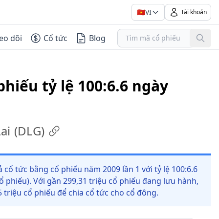
🇻🇳
VI
Tài khoản
eo dõi
Cổ tức
Blog
phiếu tỷ lệ 100:6.6 ngày
ai
(
DLG
)
cổ tức bằng cổ phiếu năm 2009 lần 1 với tỷ lệ 100:6.6
 phiếu). Với gần 299,31 triệu cổ phiếu đang lưu hành,
triệu cổ phiếu để chia cổ tức cho cổ đông.