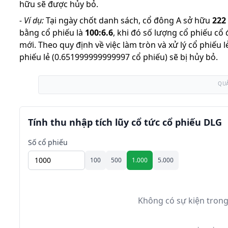
hữu sẽ được hủy bỏ.
-
Ví dụ:
Tại ngày chốt danh sách, cổ đông A sở hữu
222
bằng cổ phiếu là
100
:
6.6
,
khi đó số lượng cổ phiếu cổ
mới
.
Theo quy định về việc làm tròn và xử lý cổ phiếu 
phiếu lẻ (0.651999999999997 cổ phiếu) sẽ bị hủy bỏ.
QU
Tính thu nhập tích lũy cổ tức cổ phiếu DLG
Số cổ phiếu
100
500
1.000
5.000
Không có sự kiện trong