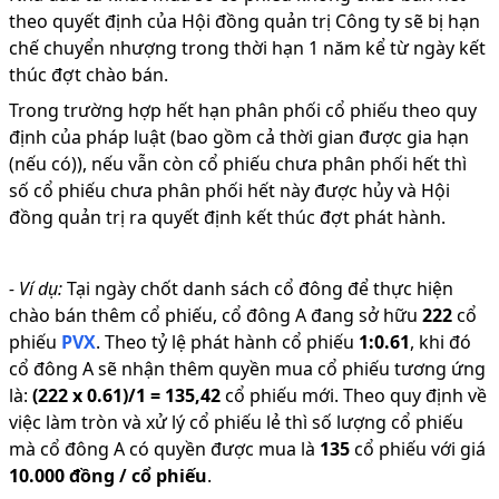
theo quyết định của Hội đồng quản trị Công ty sẽ bị hạn
chế chuyển nhượng trong thời hạn 1 năm kể từ ngày kết
thúc đợt chào bán.
Trong trường hợp hết hạn phân phối cổ phiếu theo quy
định của pháp luật (bao gồm cả thời gian được gia hạn
(nếu có)), nếu vẫn còn cổ phiếu chưa phân phối hết thì
số cổ phiếu chưa phân phối hết này được hủy và Hội
đồng quản trị ra quyết định kết thúc đợt phát hành.
-
Ví dụ:
Tại ngày chốt danh sách cổ đông để thực hiện
chào bán thêm cổ phiếu, cổ đông A đang sở hữu
222
cổ
phiếu
PVX
.
Theo tỷ lệ phát hành cổ phiếu
1
:
0.61
,
khi đó
cổ đông A sẽ nhận thêm quyền mua cổ phiếu tương ứng
là:
(
222
x
0.61
)/
1
=
135,42
cổ phiếu mới
.
Theo quy định về
việc làm tròn và xử lý cổ phiếu lẻ thì số lượng cổ phiếu
mà cổ đông A có quyền được mua là
135
cổ phiếu
với giá
10.000 đồng
/ cổ phiếu
.