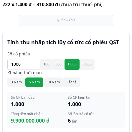
222
x
1.400 đ
=
310.800 đ
(chưa trừ thuế, phí).
QUẢNG CÁO
Tính thu nhập tích lũy cổ tức cổ phiếu QST
Số cổ phiếu
100
500
1.000
5.000
Khoảng thời gian
3 Năm
5 Năm
10 Năm
Tất cả
Số CP ban đầu
Số CP hiện tại
1.000
1.000
Tổng tiền mặt nhận
Số lần trả cổ tức
9.900.000.000 đ
6
lần