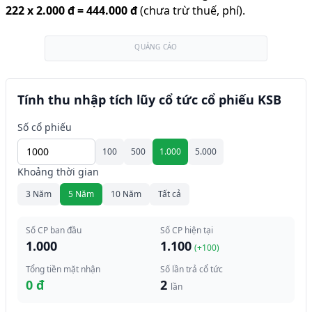
222
x
2.000 đ
=
444.000 đ
(chưa trừ thuế, phí).
QUẢNG CÁO
Tính thu nhập tích lũy cổ tức cổ phiếu KSB
Số cổ phiếu
100
500
1.000
5.000
Khoảng thời gian
3 Năm
5 Năm
10 Năm
Tất cả
Số CP ban đầu
Số CP hiện tại
1.000
1.100
(+
100
)
Tổng tiền mặt nhận
Số lần trả cổ tức
0 đ
2
lần