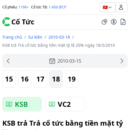
🇻🇳
Cổ phiếu
:
1196+
Cổ tức TB
:
1.456 đ/CP
Cổ Tức
Trang chủ
/
Sự kiện
/
2010-03-18
/
KSB trả Trả cổ tức bằng tiền mặt tỷ lệ 20% ngày 18/3/2010
2010-03-15
15
16
17
18
19
KSB
VC2
KSB trả Trả cổ tức bằng tiền mặt tỷ