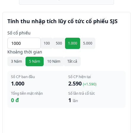
Tính thu nhập tích lũy cổ tức cổ phiếu SJS
Số cổ phiếu
100
500
1.000
5.000
Khoảng thời gian
3 Năm
5 Năm
10 Năm
Tất cả
Số CP ban đầu
Số CP hiện tại
1.000
2.590
(+
1.590
)
Tổng tiền mặt nhận
Số lần trả cổ tức
0 đ
1
lần