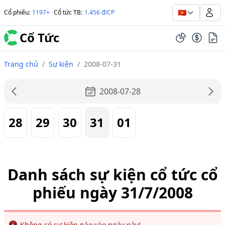
🇻🇳
Cổ phiếu
:
1197+
Cổ tức TB
:
1.456 đ/CP
Cổ Tức
Trang chủ
/
Sự kiện
/
2008-07-31
2008-07-28
28
29
30
31
01
Danh sách sự kiện cổ tức cổ
phiếu ngày 31/7/2008
Info
Không có sự kiện nào vào ngày này!