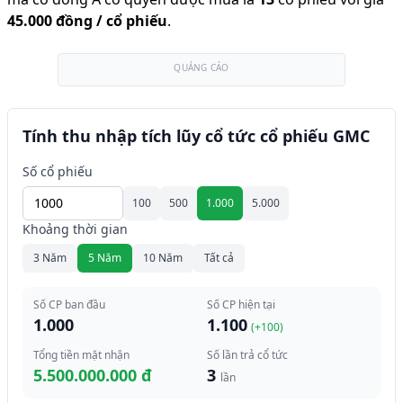
45.000 đồng
/ cổ phiếu
.
QUẢNG CÁO
Tính thu nhập tích lũy cổ tức cổ phiếu GMC
Số cổ phiếu
100
500
1.000
5.000
Khoảng thời gian
3 Năm
5 Năm
10 Năm
Tất cả
Số CP ban đầu
Số CP hiện tại
1.000
1.100
(+
100
)
Tổng tiền mặt nhận
Số lần trả cổ tức
5.500.000.000 đ
3
lần