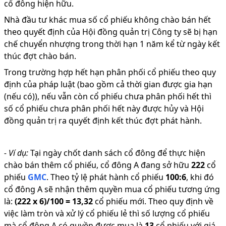
cổ đông hiện hữu.
Nhà đầu tư khác mua số cổ phiếu không chào bán hết
theo quyết định của Hội đồng quản trị Công ty sẽ bị hạn
chế chuyển nhượng trong thời hạn 1 năm kể từ ngày kết
thúc đợt chào bán.
Trong trường hợp hết hạn phân phối cổ phiếu theo quy
định của pháp luật (bao gồm cả thời gian được gia hạn
(nếu có)), nếu vẫn còn cổ phiếu chưa phân phối hết thì
số cổ phiếu chưa phân phối hết này được hủy và Hội
đồng quản trị ra quyết định kết thúc đợt phát hành.
-
Ví dụ:
Tại ngày chốt danh sách cổ đông để thực hiện
chào bán thêm cổ phiếu, cổ đông A đang sở hữu
222
cổ
phiếu
GMC
.
Theo tỷ lệ phát hành cổ phiếu
100
:
6
,
khi đó
cổ đông A sẽ nhận thêm quyền mua cổ phiếu tương ứng
là:
(
222
x
6
)/
100
=
13,32
cổ phiếu mới
.
Theo quy định về
việc làm tròn và xử lý cổ phiếu lẻ thì số lượng cổ phiếu
mà cổ đông A có quyền được mua là
13
cổ phiếu
với giá