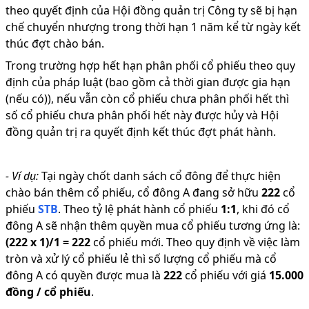
theo quyết định của Hội đồng quản trị Công ty sẽ bị hạn
chế chuyển nhượng trong thời hạn 1 năm kể từ ngày kết
thúc đợt chào bán.
Trong trường hợp hết hạn phân phối cổ phiếu theo quy
định của pháp luật (bao gồm cả thời gian được gia hạn
(nếu có)), nếu vẫn còn cổ phiếu chưa phân phối hết thì
số cổ phiếu chưa phân phối hết này được hủy và Hội
đồng quản trị ra quyết định kết thúc đợt phát hành.
-
Ví dụ:
Tại ngày chốt danh sách cổ đông để thực hiện
chào bán thêm cổ phiếu, cổ đông A đang sở hữu
222
cổ
phiếu
STB
.
Theo tỷ lệ phát hành cổ phiếu
1
:
1
,
khi đó cổ
đông A sẽ nhận thêm quyền mua cổ phiếu tương ứng là:
(
222
x
1
)/
1
=
222
cổ phiếu mới
.
Theo quy định về việc làm
tròn và xử lý cổ phiếu lẻ thì số lượng cổ phiếu mà cổ
đông A có quyền được mua là
222
cổ phiếu
với giá
15.000
đồng
/ cổ phiếu
.