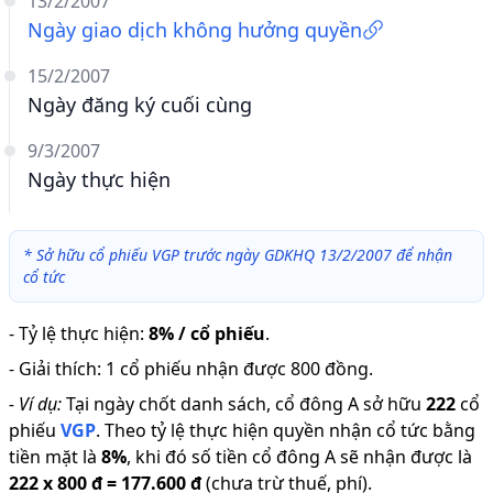
13/2/2007
Ngày giao dịch không hưởng quyền
15/2/2007
Ngày đăng ký cuối cùng
9/3/2007
Ngày thực hiện
*
Sở hữu cổ phiếu VGP trước ngày GDKHQ 13/2/2007 để nhận
cổ tức
-
Tỷ lệ thực hiện
:
8% / cổ phiếu
.
-
Giải thích
:
1 cổ phiếu nhận được 800 đồng.
-
Ví dụ:
Tại ngày chốt danh sách, cổ đông A sở hữu
222
cổ
phiếu
VGP
.
Theo tỷ lệ thực hiện quyền nhận cổ tức bằng
tiền mặt là
8
%
,
khi đó số tiền cổ đông A sẽ nhận được là
222
x
800 đ
=
177.600 đ
(chưa trừ thuế, phí).