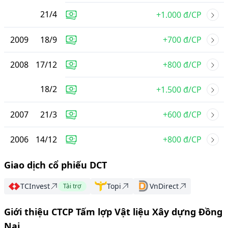
21
/
4
+1.000 đ/CP
2009
18
/
9
+700 đ/CP
2008
17
/
12
+800 đ/CP
18
/
2
+1.500 đ/CP
2007
21
/
3
+600 đ/CP
2006
14
/
12
+800 đ/CP
Giao dịch cổ phiếu DCT
TCInvest
Topi
VnDirect
Tài trợ
Giới thiệu CTCP Tấm lợp Vật liệu Xây dựng Đồng
Nai