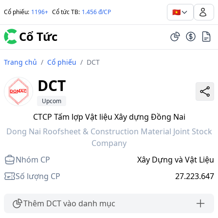
🇻🇳
Cổ phiếu
:
1196+
Cổ tức TB
:
1.456 đ/CP
Cổ Tức
Trang chủ
/
Cổ phiếu
/
DCT
DCT
Upcom
CTCP Tấm lợp Vật liệu Xây dựng Đồng Nai
Dong Nai Roofsheet & Construction Material Joint Stock
Company
Nhóm CP
Xây Dựng và Vật Liệu
Số lượng CP
27.223.647
Thêm DCT vào danh mục