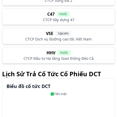
CTCP Sông Đà 2
C47
HoSE
CTCP Xây dựng 47
VSE
Upcom
CTCP Dịch vụ Đường cao tốc Việt Nam
HHV
HoSE
CTCP Đầu tư Hạ tầng Giao thông Đèo Cả
Lịch Sử Trả Cổ Tức Cổ Phiếu DCT
Biểu đồ cổ tức DCT
Tiền mặt