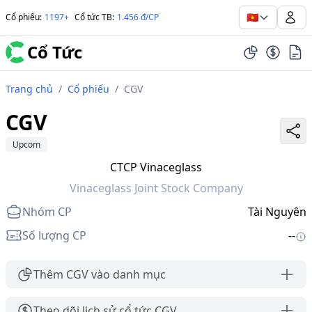
🇻🇳
Cổ phiếu
:
1197+
Cổ tức TB
:
1.456 đ/CP
Cổ Tức
Trang chủ
/
Cổ phiếu
/
CGV
CGV
Upcom
CTCP Vinaceglass
Vinaceglass Joint Stock Company
Nhóm CP
Tài Nguyên
Số lượng CP
--
Thêm CGV vào danh mục
Theo dõi lịch sử cổ tức CGV