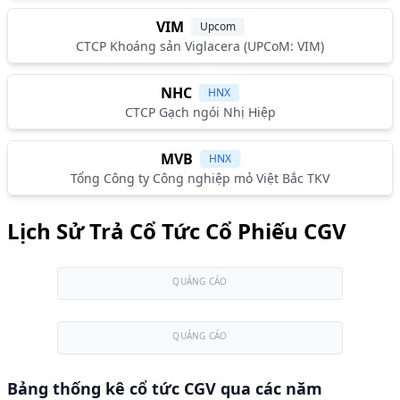
VIM
Upcom
CTCP Khoáng sản Viglacera (UPCoM: VIM)
NHC
HNX
CTCP Gạch ngói Nhị Hiệp
MVB
HNX
Tổng Công ty Công nghiệp mỏ Việt Bắc TKV
Lịch Sử Trả Cổ Tức Cổ Phiếu CGV
QUẢNG CÁO
QUẢNG CÁO
Bảng thống kê cổ tức CGV qua các năm